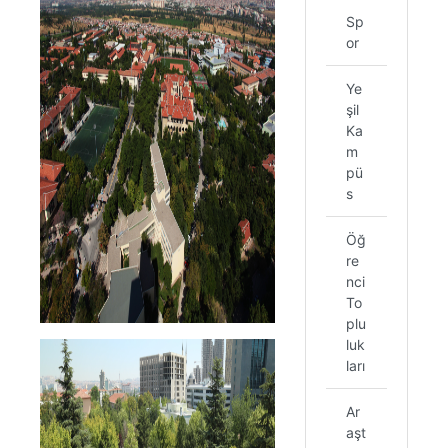
Sp
or
Ye
şil
Ka
m
pü
s
Öğ
re
nci
To
plu
luk
ları
Ar
aşt